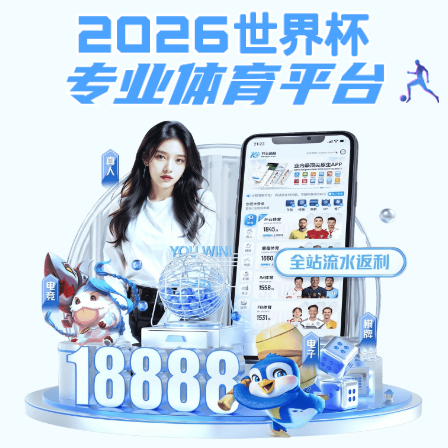
注册入口
星空网官网入口
—— 比