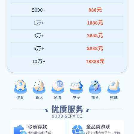
练团队、球员表现以及青训系统等内容。
1、球队建设与管理
曼城足球俱乐部近年来在球队建设方面进行了大量投
资，不仅引进了世界级球员，还致力于完善基础设
施。无论是训练场地还是比赛场馆，曼城都力求达到
国际顶尖水平，以便为球员提供最佳的训练环境。这
种重视基础设施建设的做法，使得球队能够在高强度
比赛中保持良好的状态，从而在本赛季各项赛事中脱
颖而出。
此外，俱乐部还注重科学化管理，通过数据分析和技
术支持来优化战术安排。教练团队借助现代科技手段
对每位球员进行细致的数据分析，从而制定出更具针
对性的训练计划，提高整体竞技水平。这种前瞻性的