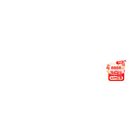
4、青训系统成果显著
青训系统是一个足球俱乐部可持续发展的根基，而曼
城对此非常重视。本赛季，他们不仅在一线队收获佳
绩，还为青年队培养出了众多有潜力的新星。在这个
过程中，俱乐部通过精细化管理与专业化培训，实现
了青少年人才的大量涌现。
具体而言，曼城青训体系结合理论与实践，通过科学
训练方法，提高年轻人的技巧与意识。同时，他们也
强调身体素质与心理素质并重，让孩子们在竞争中成
长。在这样的环境下，不少青年才俊迅速崭露头角，
并逐渐向成年组过渡，为未来的发展铺平道路。
此外，该俱乐部还定期举办各类比赛及活动，为年轻
人提供锻炼平台。从小培养他们对于胜负乃至团队精