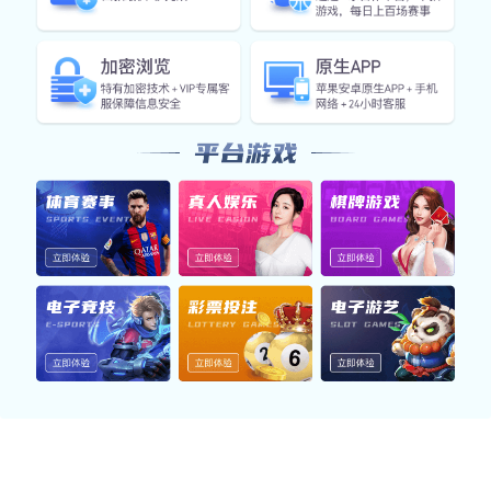
值得一提的是，他在国家队中的征召也进一步提升了
他的知名度。在国际舞台上的亮相，不仅锻炼了他的
能力，也吸引了更多俱乐部和赞助商对他的关注，为
其职业生涯增添了一笔亮丽的成绩。
2、斯图加特俱乐部的战略考量
斯图加特作为一家历史悠久且具有一定竞争力的俱乐
部，在培养年轻人才方面一直有着良好的声誉。此次
将勒威林标价5000万欧元，是俱乐部综合考虑多种因
素后做出的决定。一方面，他们希望通过这样的定价
来体现球队对这位年轻前锋未来发展的信心；另一方
面，也是为了吸引潜在买家的兴趣，提高转会谈判中
的筹码。
此外，随着欧洲足坛对于年轻球员重视程度不断上