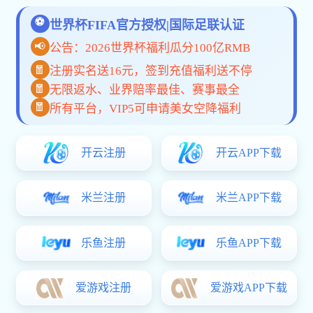
多元业务 · 稳健扩张
星空网官网入口 深耕体育数据与互动内容服务，产品体系涵盖赛
事直播、移动端内容分发、社区互动与本地化运营。平台覆盖多
个语种与终端系统，用户规模持续增长。
核心系统采用模块化架构及高并发优化机制，在各类赛事高峰期
亦能保持稳定流畅响应，确保每一位用户都能获得快速、顺畅的
操作体验。