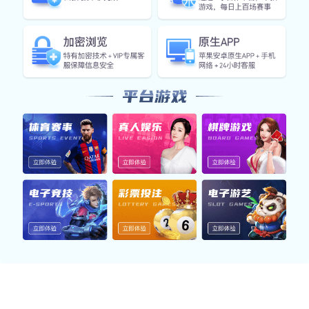
安全流程层级
访问身份控制
采用IP定位、设备识别与权限隔离，为星空网官网入口
平台用户建立第一道防线。
通信加密协议
全站部署TLS协议，保障数据在星空网官方站入口-星空
online(中国)体系中传输过程的完整性与保密性。
行为审计机制
记录关键行为轨迹，搭配日志溯源功能，协助事后安全
验证与应急响应。
实时异常拦截