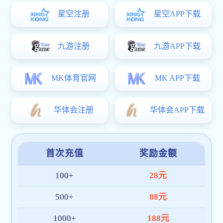
难夺冠姆总至少进四强
本文围绕世界杯媒体人提出的十大猜想展开，重点分
析了日本队可能创造佳绩、梅西与C罗难以夺冠以及
姆巴佩至少进入四强的观点。随着2023年世界杯的临
近，各种预测和期待纷至沓来，媒体人的观点引发了
球迷们热烈讨论。首先，我们将探讨日本队在国际赛
场上的进步和潜力，其次是梅西与C罗这两位足球巨
星在本届赛事中的挑战，最后则聚焦于年轻球员姆巴
佩如何引领法国队走得更远。这些猜想不仅为即将到
来的比赛增添了悬念，更加深了我们对足球运动的热
爱和关注。