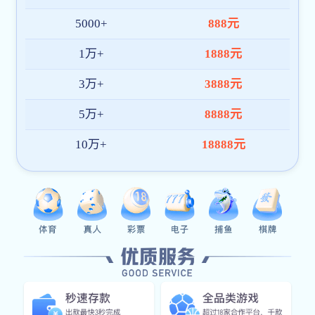
1、日本队有望创佳绩
近年来，日本足球逐渐崛起，无论是在亚洲赛场还是
世界舞台上，他们都展现出了不俗的实力。在过去几
届世界杯中，日本队已经多次成功晋级淘汰赛阶段，
这为他们在即将到来的比赛中打下了坚实的基础。此
次世界杯，他们也吸纳了一批具有国际经验的新生代
球员，这无疑增强了球队的整体竞争力。
除了人员配置之外，日本队的战术体系也愈加成熟。
主教练在组建球队时，不仅注重个人技术，还强调团
队配合与战术执行力，使得球队在比赛中能形成良好
的默契。此外，日本球员普遍具备较强的身体素质和
灵活性，使得他们能够快速适应不同风格的对手。