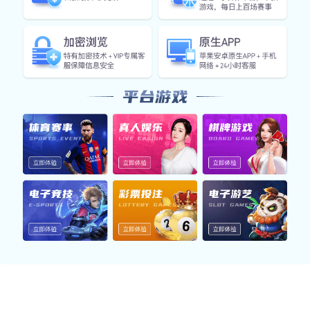
再者，面对强敌时，日本队展现出的韧性也让人印象
深刻。他们敢于迎接挑战，在关键时刻能够挺身而
出。这种不怕失败、勇往直前的精神，将成为他们在
本届世界杯中取得好成绩的重要保障。因此，许多人
认为日本队有可能突破历史，再创辉煌。
2、梅西与C罗难以夺冠
作为当今足坛最具话题性的两位巨星，梅西和C罗无
疑是全球球迷关注的焦点。然而，在本届世界杯上，
两位传奇人物面临着诸多挑战，让外界对他们是否能
再次捧杯产生怀疑。尽管梅西已在上一届世界杯中获
得冠军，但随着年龄增长，他在竞技状态和体能方面
都无法与巅峰期相提并论。
C罗同样面临类似的问题，虽然他依然是一名优秀的