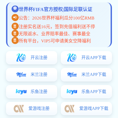
赛数据从这里开始
覆盖实时赛事、专业数据、高清视频，
星空网官
网入口APP
与网页版为您提供便捷的体育服务。
APP下载
网页版入口
首页
/
体育焦点
/ 正文
2026-07-02 00:42
33 次阅读
世界杯媒体人十大猜想日本或创佳绩梅罗