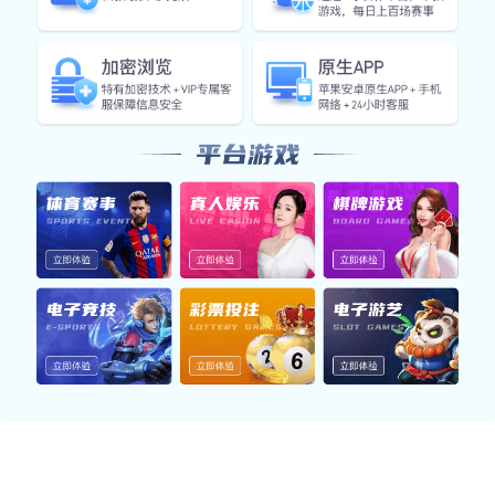
随着比赛日渐临近，各种不确定因素不断加剧。在这
样的背景下，运动员们面临着巨大的压力，他们需要
在赛场上不仅要发挥个人能力，还要能够配合团队以
应对对手带来的挑战。在这种强烈竞争中，一些关键
人物将成为决定比赛走向的重要因素。
2、刘明仕的奋力解围
在比赛进行到关键阶段时，对方发起了一次猛烈攻
势，这时刘明仕站了出来。他身处铜梁龙门前，在对
方攻击手如潮水般涌来之际，他毫不犹豫地选择迎接
挑战。面对快速而精准的传球，他迅速判断出对方意
图，并做好了解围准备。
正当对方射门的一刹那，他以迅雷不及掩耳之势冲出
防线，将皮球及时踢出危险区域。这一记解围不仅避