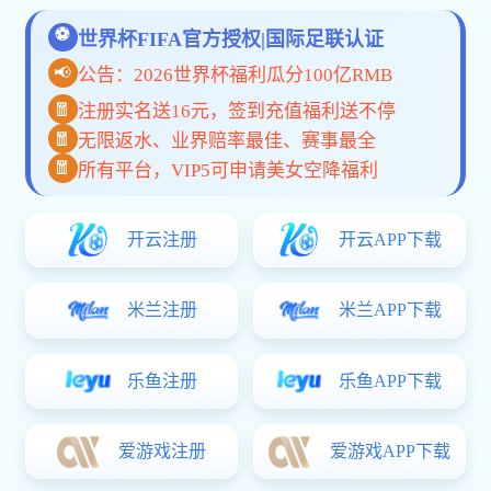
赛数据从这里开始
覆盖实时赛事、专业数据、高清视频，
星空网官
网入口APP
与网页版为您提供便捷的体育服务。
APP下载
网页版入口
首页
/
体育焦点
/ 正文
2026-06-11 12:52
41 次阅读
铜梁龙门前风声鹤唳刘明仕奋力解围姚浩