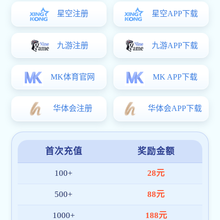
洋神勇扑救张玉宁头球未果
本文围绕“铜梁龙门前风声鹤唳刘明仕奋力解围姚浩洋
神勇扑救张玉宁头球未果”这一主题，深入探讨了在铜
梁场上发生的精彩瞬间。文章分为四个部分，从比赛
的背景、关键时刻的描写、球员表现的分析以及战术
层面的探讨等方面进行详细阐述。在这场比赛中，刘
明仕展现了出色的防守意识，而姚浩洋则凭借神勇扑
救为球队保住了胜利的希望。同时，张玉宁虽有出色
表现，但未能将机会转化为进球。通过这些精彩瞬
间，展现了足球比赛中的紧张与激情，也反映了运动
员们在压力下的冷静与坚持。