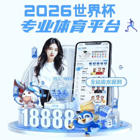
注册入口
星空网官网入口
—— 比