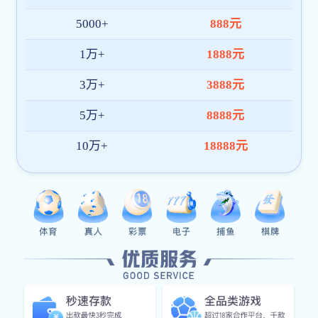
解围是足球比赛中重要的一环，它直接关系到球队的
防守能力和比赛结果。在激烈竞争的英超联赛中，后
卫们需要时刻保持警觉，迅速做出反应。解围不仅仅
是身体上的对抗，更需要智慧和预判能力。通过解围
数据，我们能够获得关于球队防线稳定性的直观印
象。
近年来，随着战术的发展，球队越来越注重进攻，但
稳固的防线依然是争夺冠军不可或缺的一部分。因
此，解围场次成为了评估后卫表现的重要指标之一。
这份榜单反映出哪些球员在面对对手进攻时具有更高
的成功率，也为教练选拔首发阵容提供了参考依据。
此外，解围次数也可以看作是一个球队所承受压力的
反映。如果一名后卫频繁地完成解围，这可能意味着