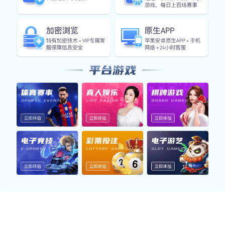
他的球队在控球方面处于劣势。因此，在分析这份榜
单时，我们也要结合各队的整体战术来进行判断。
2、范戴克：不老传奇
作为本赛季英超解围王，34岁的范戴克再次证明了自
己的实力。他凭借多年的经验和卓越的技术，在场上
显得游刃有余。在面对对手攻击时，他总能迅速判断
形势，并作出精准有效的解围。这种能力让他成为利
物浦后防线不可或缺的一部分。
范戴克之所以能够取得如此辉煌成绩，还与他的身体
素质密不可分。他不仅速度快，而且拥有极强的对抗
能力，可以轻松应对各种类型的前锋。此外，他在空
中的争顶能力同样突出，使得他在禁区内无懈可击。
值得一提的是，虽然已经34岁，但范戴克并没有因为