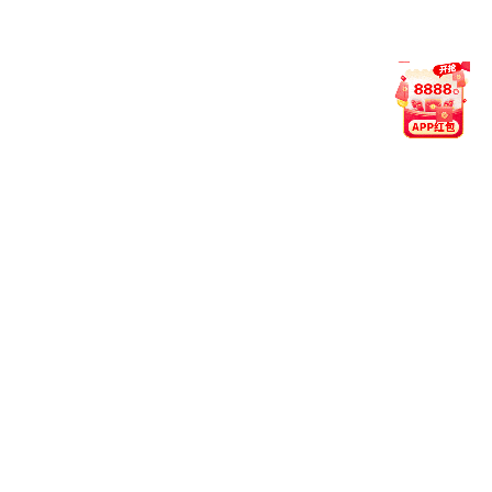
不同于过去几年的“进攻至上”，本赛季各队开始重新
审视自身战术配置，更加注重平衡攻防。有些球队甚
至专门引入强悍后卫，以增强自己的防御体系。这种
变化使得比赛节奏更加紧凑，也让每一个进攻机会变
得弥足珍贵。
同时，高水平后卫之间相互竞争，也促使他们不断提
高自身技术。这种良性的循环使得整体水准得到提
升，从而使观众欣赏到更加精致和高质量的足球表
演。而这正是现代足球发展的必然趋势，也是未来英
超联赛吸引力的重要保障。
总结：
通过此次英超解围榜揭晓，我们不难发现，当今足坛