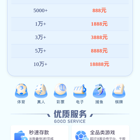
自从加盟利物浦以来，科纳特在后防线上的表现可圈
可点。他以出色的身体素质和敏捷的反应能力成为了
球队防守的重要一环，与范迪克搭档形成了稳固的后
防屏障。在过去几个赛季中，他不仅多次帮助球队化
解险情，还在关键比赛中展现出了领导能力。
此外，科纳特在进攻端也展现出了不俗的潜力。他时
常参与进攻，为球队创造角球机会，并且偶尔能在禁
区内完成头球破门。这种全方位的能力使得他的市场
价值不断攀升，也让许多豪门俱乐部对他青睐有加。
值得一提的是，在国家队层面，科纳特同样表现出
色，他已经逐渐成为法国队的一员，这进一步提升了
他的知名度和身价。因此，无论是对于利物浦还是其
他追求者来说，科纳特都是不可或缺的人才。