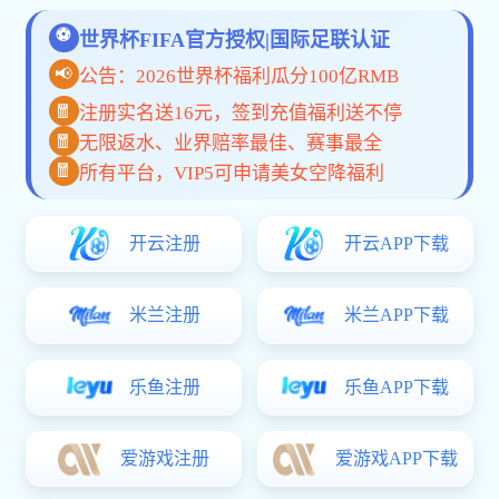
赛数据从这里开始
覆盖实时赛事、专业数据、高清视频，
星空网官
网入口APP
与网页版为您提供便捷的体育服务。
APP下载
网页版入口
首页
/
体育焦点
/ 正文
2026-06-06 01:23
58 次阅读
荷乙邓伯什官方宣布新任主帅巴特施鲁德