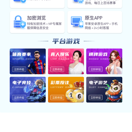
此外，他还曾多次与不同文化背景下的球员合作，这
使得他能够更好地理解和管理各类球员之间关系。这
种能力无疑会帮助他在邓伯什这样一个多元化团队中
更快融入，并建立良好的团队氛围。
2、执教风格与战术理念
巴特施鲁德以其灵活多变的战术风格而闻名，他善于
根据不同对手和比赛情况调整战术安排。他强调控球
和传导，通过快速而精准的传递来撕开对方防线，从
而创造进攻机会。这种打法非常符合现代足球的发展
趋势，有助于提升球队整体实力。
他的训练方法也颇具特色，不仅注重技战术演练，还
强调体能训练和心理建设。他坚信，一个成功的团队
需要身体素质过硬且心理状态稳定。因此，在日常训