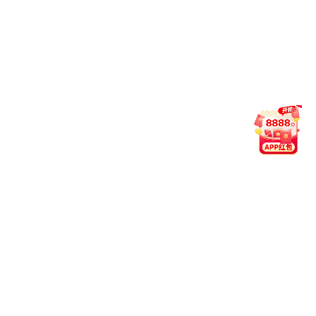
物。从过去几年的表现来看，邓伯什亟需改变现状，
而有着丰富经验与清晰思路的帅位人选正是解决之
道。因此，全队上下都寄予厚望，希望他能够带领大
家走出低谷，实现反弹。
Bart Schrueder 拥有卓越的人际交往能力，这使得他
能迅速赢得队员们的信任与尊重，为今后的合作奠定
良好基础。同时，他敏锐地洞察到了当前团队存在的
问题，并计划采取有效措施加以改善。例如，通过加
强防守组织，提高进攻效率等方式来增强整体实力，
使得球队更加稳固且具备挑战任何对手的能力。
总而言之，巴特施鲁德作为新任主帅，其到来标志着
邓伯什将开启一个崭新的时代。如果能充分发挥他的
优势和潜力，那么不久之后我们就可能见证这个历史